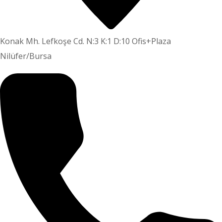
Konak Mh. Lefkoşe Cd. N:3 K:1 D:10 Ofis+Plaza
Nilüfer/Bursa