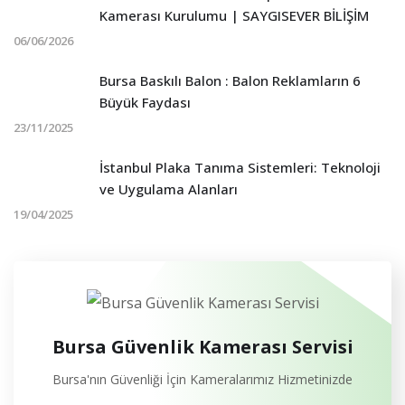
f
Kamerası Kurulumu | SAYGISEVER BİLİŞİM
o
06/06/2026
r
Bursa Baskılı Balon : Balon Reklamların 6
:
Büyük Faydası
23/11/2025
İstanbul Plaka Tanıma Sistemleri: Teknoloji
ve Uygulama Alanları
19/04/2025
Bursa Güvenlik Kamerası Servisi
Bursa'nın Güvenliği İçin Kameralarımız Hizmetinizde