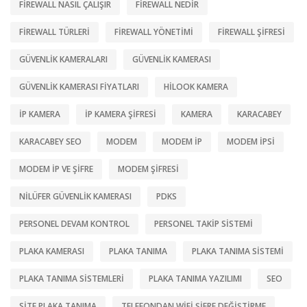
FIREWALL NASIL ÇALIŞIR
FIREWALL NEDIR
FIREWALL TÜRLERI
FIREWALL YÖNETIMI
FIREWALL ŞIFRESI
GÜVENLIK KAMERALARI
GÜVENLIK KAMERASI
GÜVENLIK KAMERASI FIYATLARI
HILOOK KAMERA
IP KAMERA
IP KAMERA ŞIFRESI
KAMERA
KARACABEY
KARACABEY SEO
MODEM
MODEM IP
MODEM IPSI
MODEM IP VE ŞIFRE
MODEM ŞIFRESI
NILÜFER GÜVENLIK KAMERASI
PDKS
PERSONEL DEVAM KONTROL
PERSONEL TAKIP SISTEMI
PLAKA KAMERASI
PLAKA TANIMA
PLAKA TANIMA SISTEMI
PLAKA TANIMA SISTEMLERI
PLAKA TANIMA YAZILIMI
SEO
SITE PLAKA TANIMA
TELEFONDAN WIFI ŞIFRE DEĞIŞTIRME