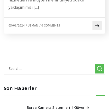
yaklaşımımızı […]
03/06/2024
/
UZMAN
/
0 COMMENTS
S
e
a
Son Haberler
r
c
h
Bursa Kamera Sistemleri | Güvenlik